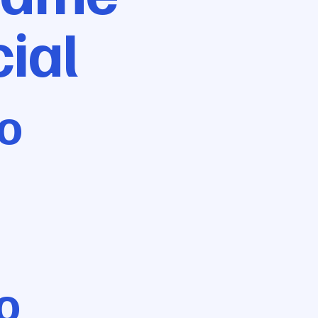
ial
to
o