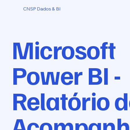
CNSP Dados & BI
Microsoft
Power BI -
Relatório 
Acompan